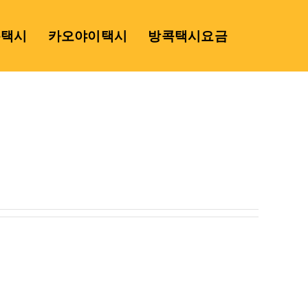
용택시
카오야이택시
방콕택시요금