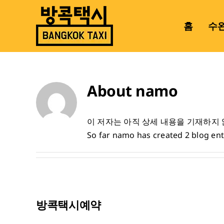
콘
텐
홈
수
츠
로
건
너
About
namo
뛰
기
이 저자는 아직 상세 내용을 기재하지
So far namo has created 2 blog ent
방콕택시예약