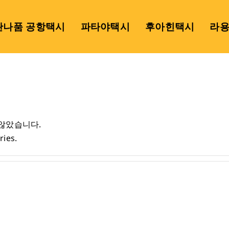
완나품 공항택시
파타야택시
후아힌택시
라
 않았습니다.
ries.