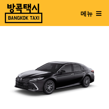
콘
텐
메뉴
츠
로
건
너
뛰
수완나품
기
파타
후아
라
카오